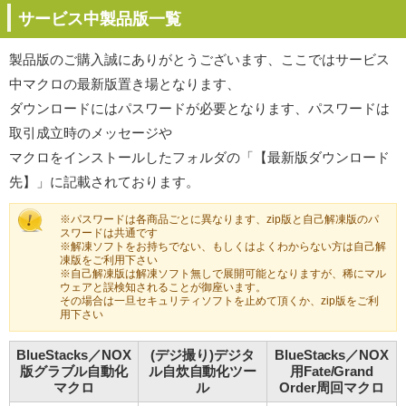
サービス中製品版一覧
製品版のご購入誠にありがとうございます、ここではサービス
中マクロの最新版置き場となります、
ダウンロードにはパスワードが必要となります、パスワードは
取引成立時のメッセージや
マクロをインストールしたフォルダの「【最新版ダウンロード
先】」に記載されております。
※パスワードは各商品ごとに異なります、zip版と自己解凍版のパ
スワードは共通です
※解凍ソフトをお持ちでない、もしくはよくわからない方は自己解
凍版をご利用下さい
※自己解凍版は解凍ソフト無しで展開可能となりますが、稀にマル
ウェアと誤検知されることが御座います。
その場合は一旦セキュリティソフトを止めて頂くか、zip版をご利
用下さい
BlueStacks／NOX
(デジ撮り)デジタ
BlueStacks／NOX
版グラブル自動化
ル自炊自動化ツー
用Fate/Grand
マクロ
ル
Order周回マクロ