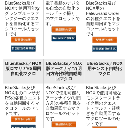
BlueStacks及び
電子書籍のデジタ
BlueStacks及び
NOXで使用可能な
ル自炊の自動化ツ
NOX用の
グランブルーファ
ール「デジ撮り」
Fate/Grand Order
ンタジーのクエス
のマクロセットで
の各種クエストを
トを自動化するマ
す。
自動周回するマク
クロツールのセッ
ロツールのセット
トです
です。
BlueStacks／NOX
BlueStacks／NOX
BlueStacks／NOX
版ロマサガRS周回
版アークナイツ(明
用モンスト自動化
自動化マクロ
日方舟)作戦自動周
マクロ
回マクロ
BlueStacks及び
BlueStacks及び
BlueStacks及び
NOX用のロマサガ
NOXで使用可能な
NOXで使用可能な
RSの各種クエスト
アークナイツ(明日
モンスターストラ
を自動周回するマ
方舟)の各種作戦を
イク用のクエス
クロツールのセッ
自動周回するマク
ト・マルチ・絆稼
トです。
ロツールのセット
ぎを自動周回する
です。
マクロツールのセ
ットです