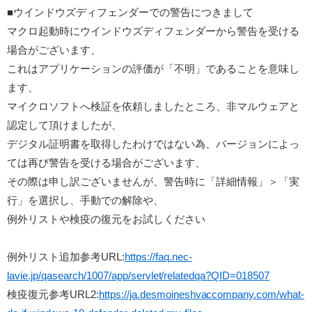
■ウインドウズディフェンダーでの警告につきまして
マクロ起動時にウインドウズディフェンダーから警告を受ける
場合がございます、
これはアプリケーションの評価が「不明」であることを意味し
ます、
マイクロソフトへ検証を依頼しましたところ、非マルウェアと
認定して頂けましたが、
デジタル証明書を取得したわけではない為、バージョンによっ
ては再び警告を受ける場合がございます、
その際は申し訳ございませんが、警告時に「詳細情報」＞「実
行」を選択し、手動での解除や、
例外リストや検疫の復元をお試しください
例外リスト追加参考URL:
https://faq.nec-
lavie.jp/qasearch/1007/app/servlet/relatedqa?QID=018507
検疫復元参考URL2:
https://ja.desmoineshvaccompany.com/what-