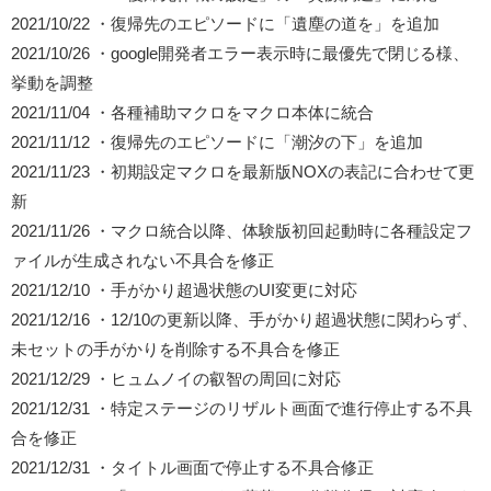
2021/10/22 ・復帰先のエピソードに「遺塵の道を」を追加
2021/10/26 ・google開発者エラー表示時に最優先で閉じる様、
挙動を調整
2021/11/04 ・各種補助マクロをマクロ本体に統合
2021/11/12 ・復帰先のエピソードに「潮汐の下」を追加
2021/11/23 ・初期設定マクロを最新版NOXの表記に合わせて更
新
2021/11/26 ・マクロ統合以降、体験版初回起動時に各種設定フ
ァイルが生成されない不具合を修正
2021/12/10 ・手がかり超過状態のUI変更に対応
2021/12/16 ・12/10の更新以降、手がかり超過状態に関わらず、
未セットの手がかりを削除する不具合を修正
2021/12/29 ・ヒュムノイの叡智の周回に対応
2021/12/31 ・特定ステージのリザルト画面で進行停止する不具
合を修正
2021/12/31 ・タイトル画面で停止する不具合修正