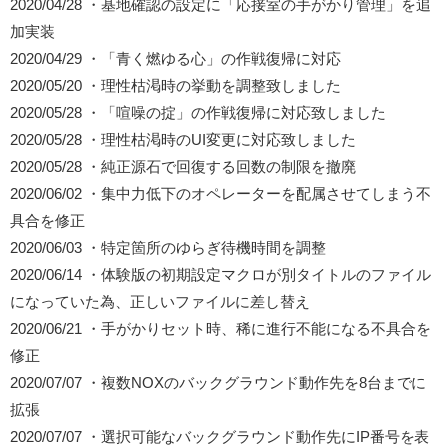
2020/04/28 ・基地確認の設定に「応接室の手がかり管理」を追
加実装
2020/04/29 ・「青く燃ゆる心」の作戦復帰に対応
2020/05/20 ・理性枯渇時の挙動を調整致しました
2020/05/28 ・「喧噪の掟」の作戦復帰に対応致しました
2020/05/28 ・理性枯渇時のUI変更に対応致しました
2020/05/28 ・純正源石で回復する回数の制限を撤廃
2020/06/02 ・集中力低下のオペレーターを配属させてしまう不
具合を修正
2020/06/03 ・特定箇所のゆらぎ待機時間を調整
2020/06/14 ・体験版の初期設定マクロが別タイトルのファイル
になっていた為、正しいファイルに差し替え
2020/06/21 ・手がかりセット時、稀に進行不能になる不具合を
修正
2020/07/07 ・複数NOXのバックグラウンド動作先を8台までに
拡張
2020/07/07 ・選択可能なバックグラウンド動作先にIP番号を表