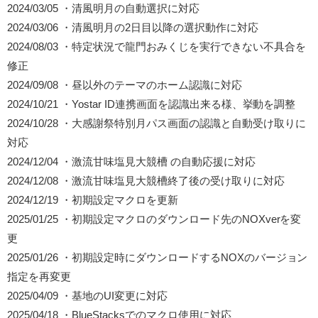
2024/03/05 ・清風明月の自動選択に対応
2024/03/06 ・清風明月の2日目以降の選択動作に対応
2024/08/03 ・特定状況で龍門おみくじを実行できない不具合を
修正
2024/09/08 ・昼以外のテーマのホーム認識に対応
2024/10/21 ・Yostar ID連携画面を認識出来る様、挙動を調整
2024/10/28 ・大感謝祭特別月パス画面の認識と自動受け取りに
対応
2024/12/04 ・激流甘味塩見大競槽 の自動応援に対応
2024/12/08 ・激流甘味塩見大競槽終了後の受け取りに対応
2024/12/19 ・初期設定マクロを更新
2025/01/25 ・初期設定マクロのダウンロード先のNOXverを変
更
2025/01/26 ・初期設定時にダウンロードするNOXのバージョン
指定を再変更
2025/04/09 ・基地のUI変更に対応
2025/04/18 ・BlueStacksでのマクロ使用に対応