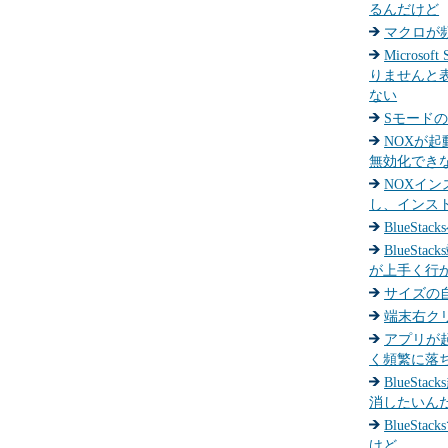
るんだけど
マクロが
Micros
りませんと
ない
Sモード
NOXが起
無効化できな
NOXイ
し、インス
BlueSt
BlueSt
が上手く行
サイズの
端末右ク
アプリが
く頻繁に落
BlueSt
消したいん
BlueSt
けど