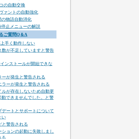
ョコの自動交換
ーヴァントの自動強化
幕間の物語自動消化
一時停止メニューの解説
るご質問Q＆A
appが上手く動作しない
ス数が不足していますと警告
appでインストールが開始できな
ラーが発生と警告される
エラーが発生と警告される
イルが存在しないため自動更
起動できませんでした。と警
プデートとサポートについて
たい
だと警告される
ーションの起動に失敗しまし
れる