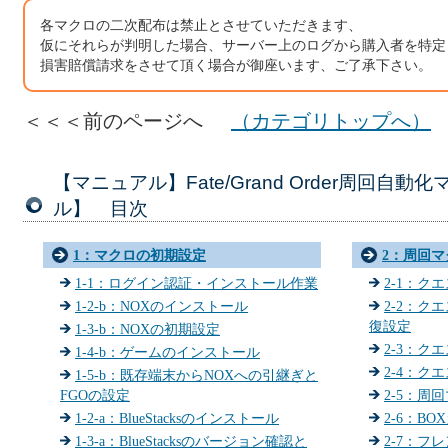
各マクロの二次配布は禁止とさせていただきます、
仮にそれらが判明した場合、サーバー上のログから購入者を特定
損害賠償請求をさせて頂く場合が御座います、ご了承下さい。
＜＜＜前のページへ
（カテゴリトップへ）
【マニュアル】Fate/Grand Order周回自
ル】 目次
1：マクロの初期設定
2：周回
1-1：ログイン認証・インストール作業
2-1：ク
1-2-b：NOXのインストール
2-2：ク
復設定
1-3-b：NOXの初期設定
2-3：ク
1-4-b：ゲームのインストール
2-4：ク
1-5-b：既存端末からNOXへの引継ぎと
FGOの設定
2-5：周
1-2-a：BlueStacksのインストール
2-6：B
1-3-a：BlueStacksのバージョン確認と
2-7：フ