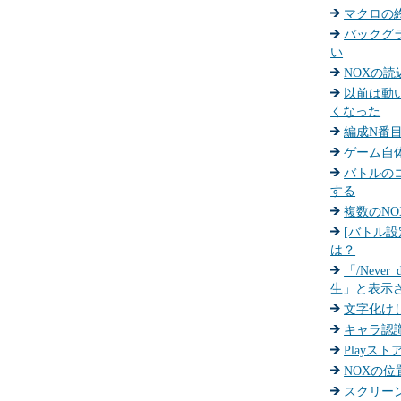
マクロの
バックグ
い
NOXの
以前は動
くなった
編成N番
ゲーム自
バトルの
する
複数のN
[バトル
は？
「/Never
生」と表示
文字化け
キャラ認
Playス
NOXの
スクリー