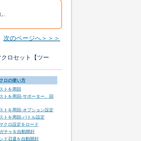
し、
次のページへ＞＞＞
動化マクロセット【ツー
マクロの使い方
エストを周回
エストを周回-サポーター、回
エストを周回-オプション設定
エストを周回-バトル設定
回マクロ設定をロード
OXガチャを自動開封
レンド召還を自動開封