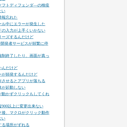
ソフトディフェンダ―の検疫
たい
情報忘れた
ール中にエラーが発生した
ドの入力が上手くいかない
リーズするんだけど
Play開発者サービスが頻繁に停
強制終了したり、画面が真っ
いんだけど
ーが頻発するんだけど
作させるとアプリが落ちる
体が起動しない
が動かずクリックもしてくれ
900以上に変更出来ない
ク後、マクロがクリック動作
ない
する場所がずれる