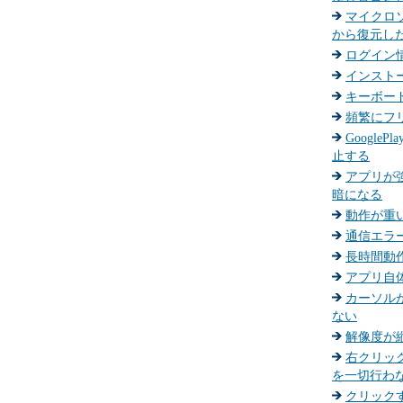
マイクロ
から復元し
ログイン
インスト
キーボー
頻繁にフ
Google
止する
アプリが
暗になる
動作が重
通信エラ
長時間動
アプリ自
カーソル
ない
解像度が縦
右クリッ
を一切行わ
クリック