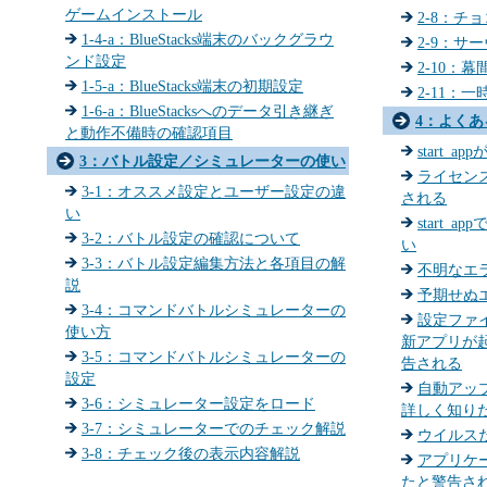
ゲームインストール
2-8：チ
1-4-a：BlueStacks端末のバックグラウ
2-9：サ
ンド設定
2-10：
1-5-a：BlueStacks端末の初期設定
2-11：
1-6-a：BlueStacksへのデータ引き継ぎ
4：よくあ
と動作不備時の確認項目
start_
3：バトル設定／シミュレーターの使い
ライセン
方
3-1：オススメ設定とユーザー設定の違
される
い
start_
3-2：バトル設定の確認について
い
3-3：バトル設定編集方法と各項目の解
不明なエ
説
予期せぬ
3-4：コマンドバトルシミュレーターの
設定ファ
使い方
新アプリが
3-5：コマンドバトルシミュレーターの
告される
設定
自動アッ
3-6：シミュレーター設定をロード
詳しく知り
3-7：シミュレーターでのチェック解説
ウイルス
3-8：チェック後の表示内容解説
アプリケ
たと警告さ