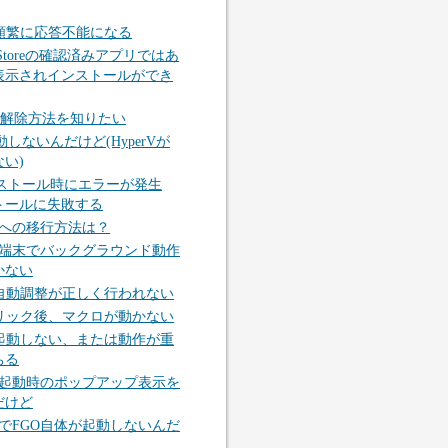
頻繁に応答不能になる
oft Storeの確認済みアプリではあ
表示されインストールができ
の解除方法を知りたい
動しないんだけど(HyperVが
い)
ンストール時にエラーが発生
トールに失敗する
acksへの移行方法は？
acks端末でバックグラウンド動作
かない
自動調整が正しく行われない
リック後、マクロが動かない
起動しない、または動作が重
ちる
acks起動時のポップアップ表示を
だけど
acksでFGO自体が起動しないんだ