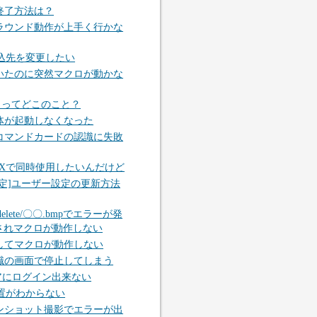
終了方法は？
ラウンド動作が上手く行かな
読込先を変更したい
いたのに突然マクロが動かな
目ってどこのこと？
体が起動しなくなった
コマンドカードの認識に失敗
OXで同時使用したいんだけど
設定]ユーザー設定の更新方法
_delete/〇〇.bmpでエラーが発
されマクロが動作しない
してマクロが動作しない
識の画面で停止してしまう
トアにログイン出来ない
位置がわからない
ンショット撮影でエラーが出