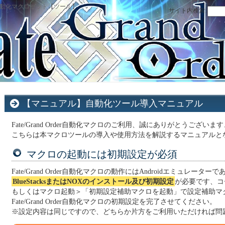
r周回自動化マクロセット【ツール】
サイト内検索:
【マニュアル】自動化ツール導入マニュアル
Fate/Grand Order自動化マクロのご利用、誠にありがとうございま
こちらは本マクロツールの導入や使用方法を解説するマニュアルと
マクロの起動には初期設定が必須
Fate/Grand Order自動化マクロの動作にはAndroidエミュレーターで
BlueStacksまたはNOXのインストール及び初期設定
が必要です、コ
もしくはマクロ起動＞「初期設定補助マクロを起動」で設定補助マ
Fate/Grand Order自動化マクロの初期設定を完了させてください。
※設定内容は同じですので、どちらか片方をご利用いただければ問