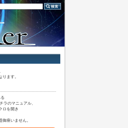
す、
なります。
ある
チラのマニュアル、
クロを開き
題御座いません。